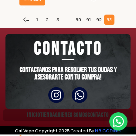
←
1
2
3
…
90
91
92
93
CONTACTO
Contactanos para resolver tus dudas y
asesorarte con tu compra!
INICIO
TIENDA
QUIENES SOMOS
CONTACTO
CalVito
Cal Vape
Copyright
2025
Created By
HB CODING