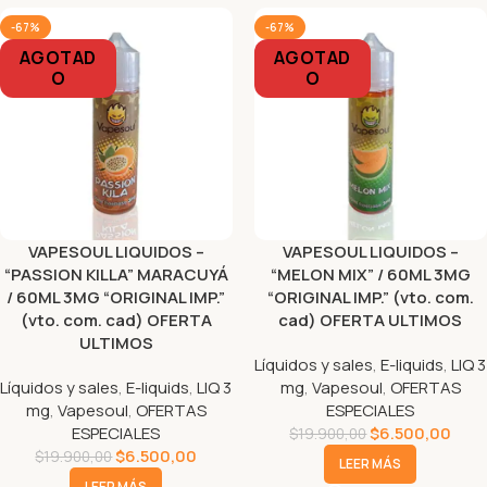
-67%
-67%
AGOTAD
AGOTAD
O
O
VAPESOUL LIQUIDOS –
VAPESOUL LIQUIDOS –
“PASSION KILLA” MARACUYÁ
“MELON MIX” / 60ML 3MG
/ 60ML 3MG “ORIGINAL IMP.”
“ORIGINAL IMP.” (vto. com.
(vto. com. cad) OFERTA
cad) OFERTA ULTIMOS
ULTIMOS
Líquidos y sales
,
E-liquids
,
LIQ 3
Líquidos y sales
,
E-liquids
,
LIQ 3
mg
,
Vapesoul
,
OFERTAS
mg
,
Vapesoul
,
OFERTAS
ESPECIALES
ESPECIALES
$
6.500,00
$
19.900,00
$
6.500,00
$
19.900,00
LEER MÁS
LEER MÁS