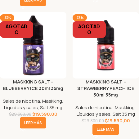
LEER MÁS
-33%
-33%
AGOTAD
AGOTAD
O
O
MASKKING SALT –
MASKKING SALT –
BLUEBERRY ICE 30ml 35mg
STRAWBERRY PEACH ICE
30ml 35mg
Sales de nicotina
,
Maskking
,
Líquidos y sales
,
Salt 35 mg
Sales de nicotina
,
Maskking
,
$
19.590,00
Líquidos y sales
,
Salt 35 mg
$
29.300,00
$
19.590,00
$
29.300,00
LEER MÁS
LEER MÁS