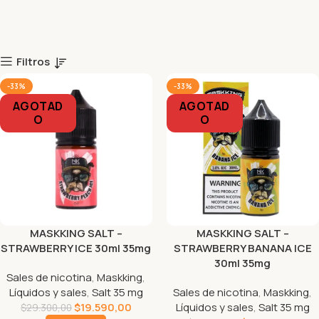
Filtros
-33%
-33%
AGOTAD
AGOTAD
O
O
MASKKING SALT –
MASKKING SALT –
STRAWBERRY ICE 30ml 35mg
STRAWBERRY BANANA ICE
30ml 35mg
Sales de nicotina
,
Maskking
,
Líquidos y sales
,
Salt 35 mg
Sales de nicotina
,
Maskking
,
$
19.590,00
Líquidos y sales
,
Salt 35 mg
$
29.300,00