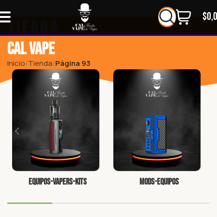
$
0,
Tienda
CAL VAPE
Inicio
Tienda
Página 93
Equipos-Vapers-Kits
Mods-Equipos