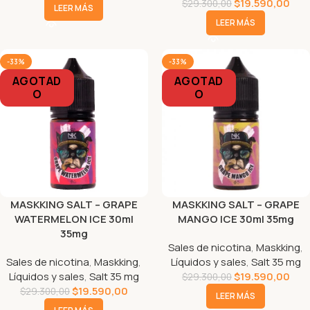
$
19.590,00
$
29.300,00
LEER MÁS
LEER MÁS
-33%
-33%
AGOTAD
AGOTAD
O
O
MASKKING SALT – GRAPE
MASKKING SALT – GRAPE
WATERMELON ICE 30ml
MANGO ICE 30ml 35mg
35mg
Sales de nicotina
,
Maskking
,
Sales de nicotina
,
Maskking
,
Líquidos y sales
,
Salt 35 mg
Líquidos y sales
,
Salt 35 mg
$
19.590,00
$
29.300,00
$
19.590,00
$
29.300,00
LEER MÁS