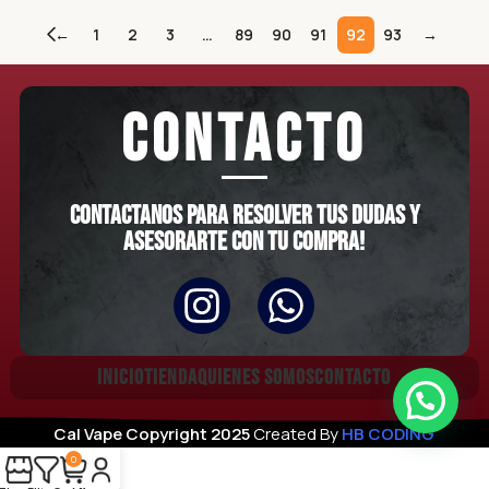
←
1
2
3
…
89
90
91
92
93
→
CONTACTO
Contactanos para resolver tus dudas y
asesorarte con tu compra!
INICIO
TIENDA
QUIENES SOMOS
CONTACTO
Cal Vape
Copyright
2025
Created By
HB CODING
0