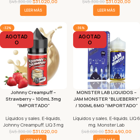
$
31.020,00
$
31.020,00
$
45.300,00
$
45.300,00
LEER MÁS
LEER MÁS
-32%
-36%
AGOTAD
AGOTAD
O
O
Johnny Creampuff –
MONSTER LAB LIQUIDOS –
Strawberry – 100mL 3mg
JAM MONSTER “BLUEBERRY”
“IMPORTADO”
/ 100ML 6MG “IMPORTADO”
Líquidos y sales
,
E-liquids
,
Líquidos y sales
,
E-liquids
,
LIQ 6
Johnny Creampuff
,
LIQ 3 mg
mg
,
Monster Lab
$
31.020,00
$
30.490,00
$
45.300,00
$
48.000,00