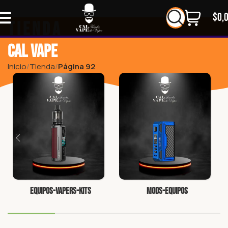
$
0,
Tienda
CAL VAPE
Inicio
Tienda
Página 92
Equipos-Vapers-Kits
Mods-Equipos