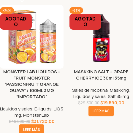
-34%
-33%
AGOTAD
AGOTAD
O
O
MONSTER LAB LIQUIDOS –
MASKKING SALT – GRAPE
FRUIT MONSTER
CHERRY ICE 30ml 35mg
“PASSIONFRUIT ORANGE
Sales de nicotina
,
Maskking
,
GUAVA” / 100ML 3MG
Líquidos y sales
,
Salt 35 mg
“IMPORTADO”
$
19.590,00
$
29.300,00
Líquidos y sales
,
E-liquids
,
LIQ 3
LEER MÁS
mg
,
Monster Lab
$
31.720,00
$
48.000,00
LEER MÁS