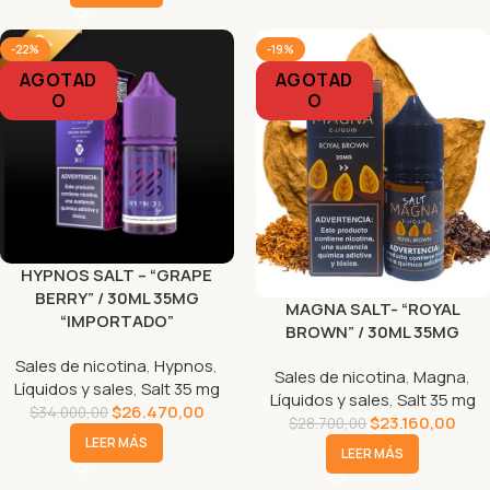
-22%
-19%
AGOTAD
AGOTAD
O
O
HYPNOS SALT – “GRAPE
BERRY” / 30ML 35MG
MAGNA SALT- “ROYAL
“IMPORTADO”
BROWN” / 30ML 35MG
Sales de nicotina
,
Hypnos
,
Sales de nicotina
,
Magna
,
Líquidos y sales
,
Salt 35 mg
Líquidos y sales
,
Salt 35 mg
$
26.470,00
$
34.000,00
$
23.160,00
$
28.700,00
LEER MÁS
LEER MÁS