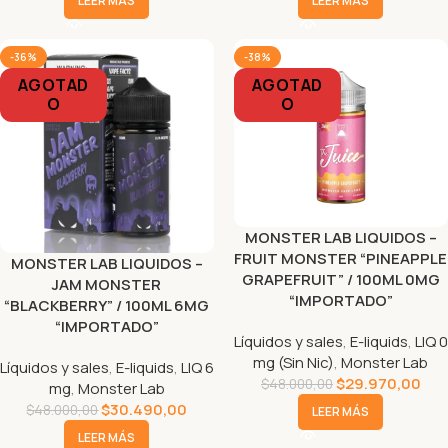
LEER MÁS
LEER MÁS
-36%
-38%
AGOTAD
AGOTAD
O
O
MONSTER LAB LIQUIDOS –
FRUIT MONSTER “PINEAPPLE
MONSTER LAB LIQUIDOS –
GRAPEFRUIT” / 100ML 0MG
JAM MONSTER
“IMPORTADO”
“BLACKBERRY” / 100ML 6MG
“IMPORTADO”
Líquidos y sales
,
E-liquids
,
LIQ 0
mg (Sin Nic)
,
Monster Lab
Líquidos y sales
,
E-liquids
,
LIQ 6
$
29.970,00
$
48.000,00
mg
,
Monster Lab
$
30.490,00
$
48.000,00
LEER MÁS
LEER MÁS