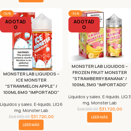
-34%
-34%
AGOTAD
AGOTAD
O
O
MONSTER LAB LIQUIDOS –
FROZEN FRUIT MONSTER
MONSTER LAB LIQUIDOS –
“STRAWBERRY BANANA” /
ICE MONSTER
100ML 3MG “IMPORTADO”
“STRAWMELON APPLE” /
100ML 6MG “IMPORTADO”
Líquidos y sales
,
E-liquids
,
LIQ 3
mg
,
Monster Lab
Líquidos y sales
,
E-liquids
,
LIQ 6
$
31.720,00
$
48.000,00
mg
,
Monster Lab
$
31.720,00
$
48.000,00
LEER MÁS
LEER MÁS