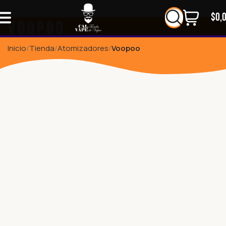
$
0,
Voopoo
Inicio
Tienda
Atomizadores
Voopoo