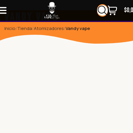
$
0,
Vandy vape
Inicio
Tienda
Atomizadores
Vandy vape