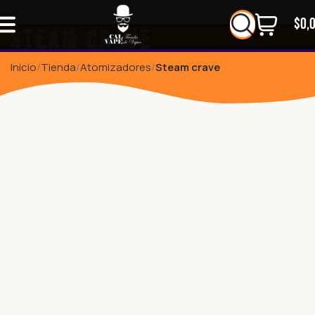
$
0,
Steam crave
Inicio
Tienda
Atomizadores
Steam crave