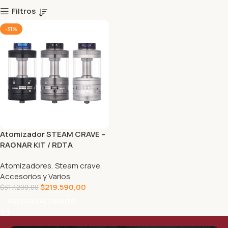
Filtros
-31%
Atomizador STEAM CRAVE –
RAGNAR KIT / RDTA
Atomizadores
,
Steam crave
,
Accesorios y Varios
$
219.590,00
$
317.200,00
AGREGAR AL CARRITO