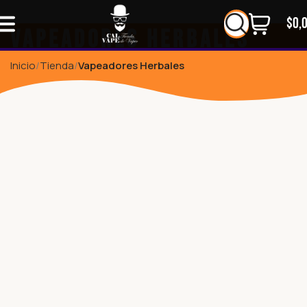
$
0,
Vapeadores Herbales
Inicio
Tienda
Vapeadores Herbales