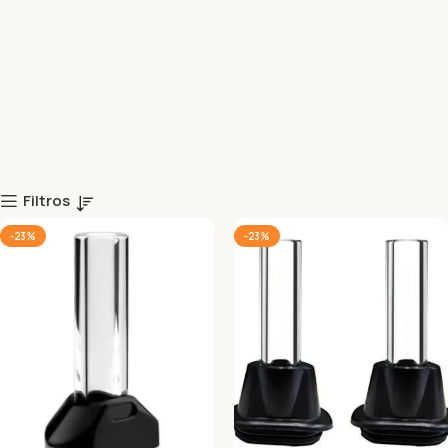
Filtros
-23%
-23%