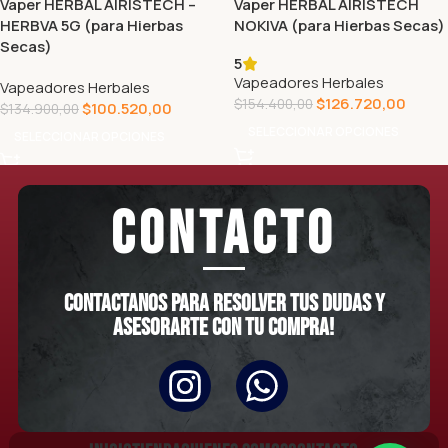
Vaper HERBAL AIRISTECH –
Vaper HERBAL AIRISTECH
HERBVA 5G (para Hierbas
NOKIVA (para Hierbas Secas)
Secas)
5
Vapeadores Herbales
Vapeadores Herbales
$
126.720,00
$
154.400,00
$
100.520,00
$
134.900,00
SELECCIONAR OPCIONES
SELECCIONAR OPCIONES
CONTACTO
Contactanos para resolver tus dudas y
asesorarte con tu compra!