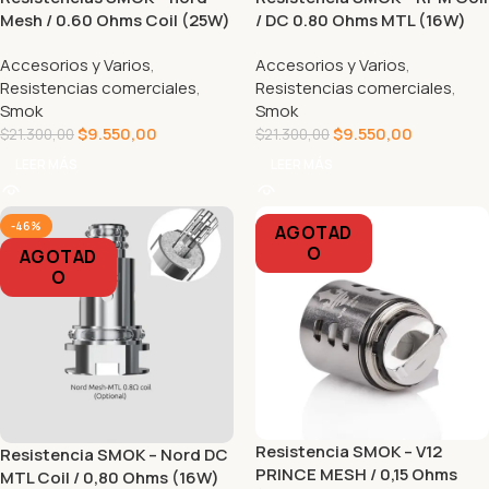
Mesh / 0.60 Ohms Coil (25W)
/ DC 0.80 Ohms MTL (16W)
Accesorios y Varios
,
Accesorios y Varios
,
Resistencias comerciales
,
Resistencias comerciales
,
Smok
Smok
$
9.550,00
$
9.550,00
$
21.300,00
$
21.300,00
LEER MÁS
LEER MÁS
-46%
AGOTAD
O
AGOTAD
O
Resistencia SMOK – V12
Resistencia SMOK – Nord DC
PRINCE MESH / 0,15 Ohms
MTL Coil / 0,80 Ohms (16W)