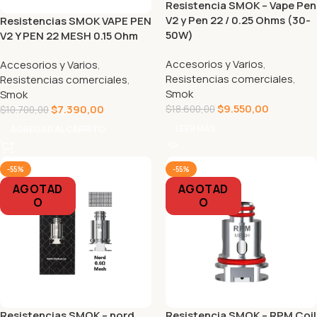
Resistencia SMOK – Vape Pen
V2 y Pen 22 / 0.25 Ohms (30-
Resistencias SMOK VAPE PEN
50W)
V2 Y PEN 22 MESH 0.15 Ohm
Accesorios y Varios
,
Accesorios y Varios
,
Resistencias comerciales
,
Resistencias comerciales
,
Smok
Smok
$
9.550,00
$
7.390,00
$
18.600,00
$
10.700,00
LEER MÁS
AGREGAR AL CARRITO
-55%
-55%
AGOTAD
AGOTAD
O
O
Resistencias SMOK – nord
Resistencia SMOK – RPM Coil