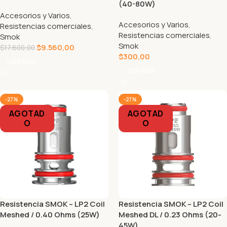
(40-80W)
Accesorios y Varios
,
Accesorios y Varios
,
Resistencias comerciales
,
Resistencias comerciales
,
Smok
Smok
$
9.560,00
$
17.600,00
$
300,00
LEER MÁS
LEER MÁS
-27%
-27%
AGOTAD
AGOTAD
O
O
Resistencia SMOK – LP2 Coil
Resistencia SMOK – LP2 Coil
Meshed / 0.40 Ohms (25W)
Meshed DL / 0.23 Ohms (20-
45W)