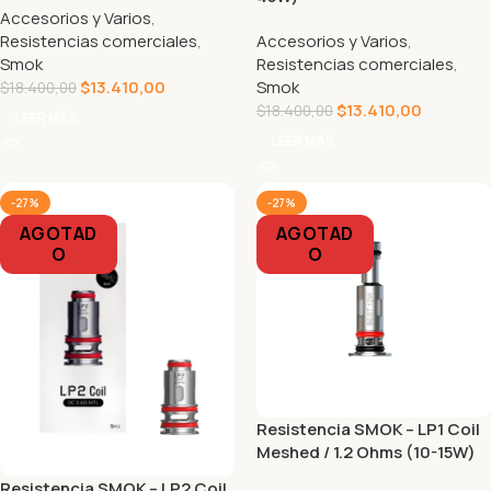
Accesorios y Varios
,
Resistencias comerciales
,
Accesorios y Varios
,
Smok
Resistencias comerciales
,
$
13.410,00
Smok
$
18.400,00
$
13.410,00
$
18.400,00
LEER MÁS
LEER MÁS
-27%
-27%
AGOTAD
AGOTAD
O
O
Resistencia SMOK – LP1 Coil
Meshed / 1.2 Ohms (10-15W)
Resistencia SMOK – LP2 Coil