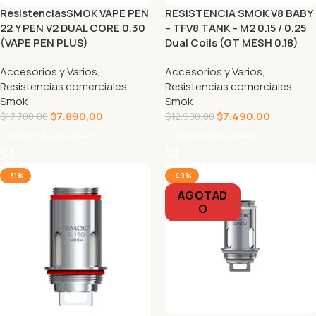
ResistenciasSMOK VAPE PEN
RESISTENCIA SMOK V8 BABY
22 Y PEN V2 DUAL CORE 0.30
– TFV8 TANK – M2 0.15 / 0.25
(VAPE PEN PLUS)
Dual Coils (GT MESH 0.18)
Accesorios y Varios
,
Accesorios y Varios
,
Resistencias comerciales
,
Resistencias comerciales
,
Smok
Smok
$
7.890,00
$
7.490,00
$
17.700,00
$
12.900,00
AGREGAR AL CARRITO
AGREGAR AL CARRITO
-31%
-49%
AGOTAD
O