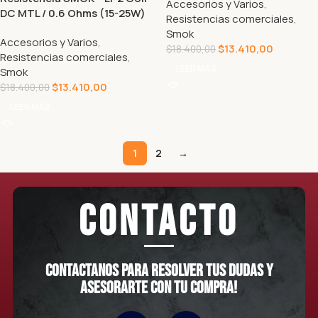
Accesorios y Varios
,
DC MTL / 0.6 Ohms (15-25W)
Resistencias comerciales
,
Smok
Accesorios y Varios
,
$
13.410,00
$
18.400,00
Resistencias comerciales
,
LEER MÁS
Smok
$
13.410,00
$
18.400,00
LEER MÁS
1
2
→
CONTACTO
Contactanos para resolver tus dudas y
asesorarte con tu compra!