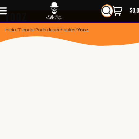
$
0,
Yooz
Inicio
Tienda
Pods desechables
Yooz