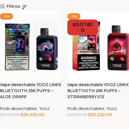
Filtros
-35%
-35%
AGOTAD
O
Vape desechable YOOZ LINKX
Vape desechable YOOZ LINKX
BLUETOOTH 25K PUFFS –
BLUETOOTH 25K PUFFS –
ALOE GRAPE
STRAWBERRY ICE
Pods desechables
,
Yooz
Pods desechables
,
Yooz
$
29.220,00
$
29.220,00
$
45.100,00
$
45.100,00
AGREGAR AL CARRITO
LEER MÁS