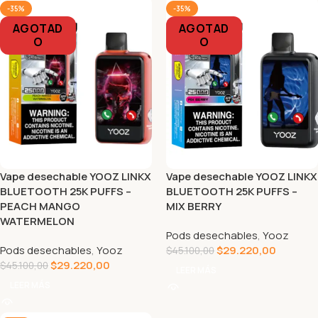
-35%
-35%
AGOTAD
AGOTAD
O
O
Vape desechable YOOZ LINKX
Vape desechable YOOZ LINKX
BLUETOOTH 25K PUFFS –
BLUETOOTH 25K PUFFS –
PEACH MANGO
MIX BERRY
WATERMELON
Pods desechables
,
Yooz
Pods desechables
,
Yooz
$
29.220,00
$
45.100,00
$
29.220,00
$
45.100,00
LEER MÁS
LEER MÁS