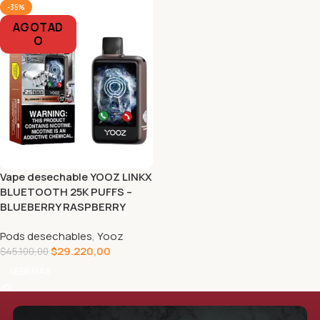
-35%
AGOTAD
O
Vape desechable YOOZ LINKX
BLUETOOTH 25K PUFFS –
BLUEBERRY RASPBERRY
Pods desechables
,
Yooz
$
29.220,00
$
45.100,00
LEER MÁS