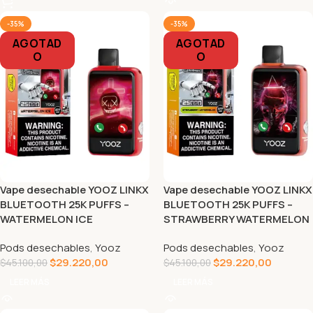
-35%
-35%
AGOTAD
AGOTAD
O
O
Vape desechable YOOZ LINKX
Vape desechable YOOZ LINKX
BLUETOOTH 25K PUFFS –
BLUETOOTH 25K PUFFS –
WATERMELON ICE
STRAWBERRY WATERMELON
Pods desechables
,
Yooz
Pods desechables
,
Yooz
$
29.220,00
$
29.220,00
$
45.100,00
$
45.100,00
LEER MÁS
LEER MÁS