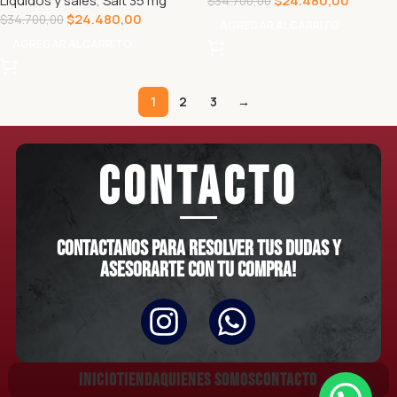
Líquidos y sales
,
Salt 35 mg
$
24.480,00
$
34.700,00
$
24.480,00
$
34.700,00
AGREGAR AL CARRITO
AGREGAR AL CARRITO
1
2
3
→
CONTACTO
Contactanos para resolver tus dudas y
asesorarte con tu compra!
INICIO
TIENDA
QUIENES SOMOS
CONTACTO