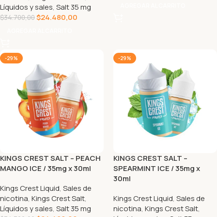
AGREGAR AL CARRITO
Líquidos y sales
,
Salt 35 mg
$
24.480,00
$
34.700,00
AGREGAR AL CARRITO
-29%
-29%
KINGS CREST SALT – PEACH
KINGS CREST SALT –
MANGO ICE / 35mg x 30ml
SPEARMINT ICE / 35mg x
30ml
Kings Crest Liquid
,
Sales de
nicotina
,
Kings Crest Salt
,
Kings Crest Liquid
,
Sales de
Líquidos y sales
,
Salt 35 mg
nicotina
,
Kings Crest Salt
,