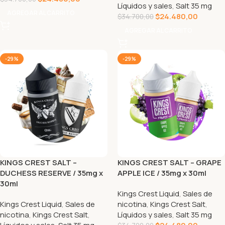
Líquidos y sales
,
Salt 35 mg
AGREGAR AL CARRITO
$
24.480,00
$
34.700,00
AGREGAR AL CARRITO
-29%
-29%
KINGS CREST SALT –
KINGS CREST SALT – GRAPE
DUCHESS RESERVE / 35mg x
APPLE ICE / 35mg x 30ml
30ml
Kings Crest Liquid
,
Sales de
Kings Crest Liquid
,
Sales de
nicotina
,
Kings Crest Salt
,
nicotina
,
Kings Crest Salt
,
Líquidos y sales
,
Salt 35 mg