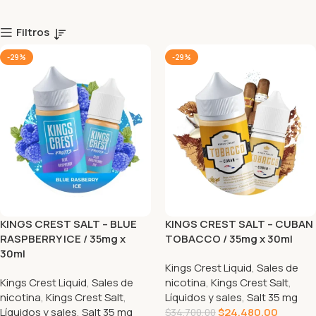
Filtros
-29%
-29%
KINGS CREST SALT – BLUE
KINGS CREST SALT – CUBAN
RASPBERRY ICE / 35mg x
TOBACCO / 35mg x 30ml
30ml
Kings Crest Liquid
,
Sales de
Kings Crest Liquid
,
Sales de
nicotina
,
Kings Crest Salt
,
nicotina
,
Kings Crest Salt
,
Líquidos y sales
,
Salt 35 mg
Líquidos y sales
,
Salt 35 mg
$
24.480,00
$
34.700,00