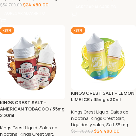
$
24.480,00
$
34.700,00
AGREGAR AL CARRITO
AGREGAR AL CARRITO
-29%
-29%
KINGS CREST SALT – LEMON
LIME ICE / 35mg x 30ml
KINGS CREST SALT –
AMERICAN TOBACCO / 35mg
Kings Crest Liquid
,
Sales de
x 30ml
nicotina
,
Kings Crest Salt
,
Líquidos y sales
,
Salt 35 mg
Kings Crest Liquid
,
Sales de
$
24.480,00
$
34.700,00
nicotina
,
Kings Crest Salt
,