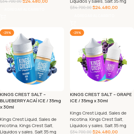
$
24.480,00
Líquidos y sales
,
Salt 35 mg
$
34.700,00
$
24.480,00
$
34.700,00
AGREGAR AL CARRITO
AGREGAR AL CARRITO
-29%
-29%
KINGS CREST SALT –
KINGS CREST SALT – GRAPE
BLUEBERRY ACAÍ ICE / 35mg
ICE / 35mg x 30ml
x 30ml
Kings Crest Liquid
,
Sales de
Kings Crest Liquid
,
Sales de
nicotina
,
Kings Crest Salt
,
nicotina
,
Kings Crest Salt
,
Líquidos y sales
,
Salt 35 mg
Líquidos y sales
,
Salt 35 mg
$
24.480,00
$
34.700,00