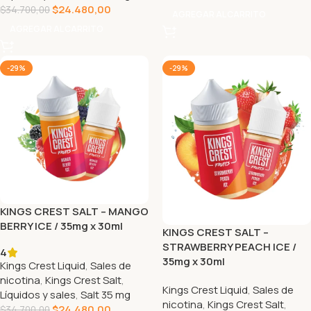
$
24.480,00
$
34.700,00
AGREGAR AL CARRITO
AGREGAR AL CARRITO
-29%
-29%
KINGS CREST SALT – MANGO
BERRY ICE / 35mg x 30ml
KINGS CREST SALT –
STRAWBERRY PEACH ICE /
4
35mg x 30ml
Kings Crest Liquid
,
Sales de
nicotina
,
Kings Crest Salt
,
Kings Crest Liquid
,
Sales de
Líquidos y sales
,
Salt 35 mg
nicotina
,
Kings Crest Salt
,
$
24.480,00
$
34.700,00