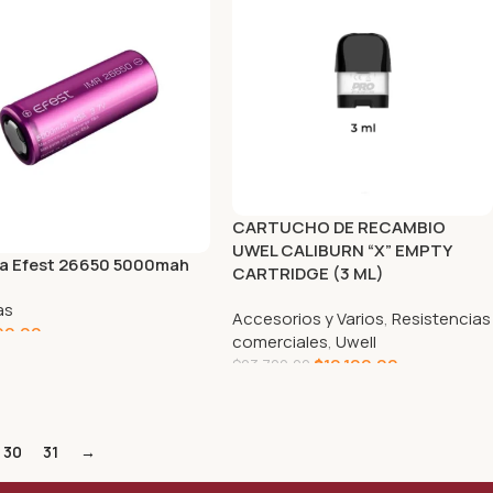
CARTUCHO DE RECAMBIO
UWEL CALIBURN “X” EMPTY
ía Efest 26650 5000mah
CARTRIDGE (3 ML)
as
Accesorios y Varios
,
Resistencias
00,00
comerciales
,
Uwell
$
10.100,00
GAR AL CARRITO
$
23.700,00
AGREGAR AL CARRITO
30
31
→