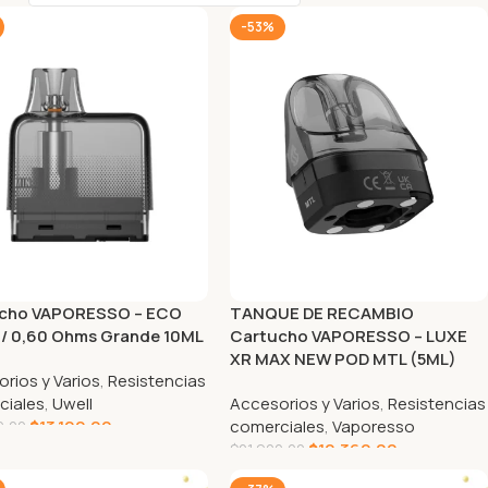
-53%
cho VAPORESSO – ECO
TANQUE DE RECAMBIO
/ 0,60 Ohms Grande 10ML
Cartucho VAPORESSO – LUXE
XR MAX NEW POD MTL (5ML)
rios y Varios
,
Resistencias
ciales
,
Uwell
Accesorios y Varios
,
Resistencias
$
13.100,00
comerciales
,
Vaporesso
0,00
$
10.360,00
$
21.900,00
GAR AL CARRITO
AGREGAR AL CARRITO