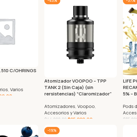
-43%
-37%
TL 510 C/OHRINGS
Atomizador VOOPOO – TPP
LIFE 
TANK 2 (Sin Caja) (sin
RECAM
rios
,
Varios
rersistencias) “Claromizador”
5% – 
00,00
OPCIONES
Atomizadores
,
Voopoo
,
Pods 
Accesorios y Varios
Acceso
$
25.220,00
$
44.200,00
$
35.00
AGREGAR AL CARRITO
AGRE
-19%