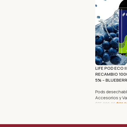
LIFE POD ECO 
RECAMBIO 1000
5% – BLUEBERR
Pods desechab
Accesorios y Va
$
21.
$
35.000,00
AGREGAR AL CA