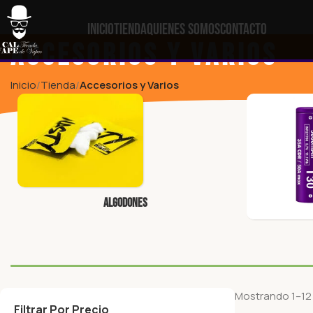
Inicio
Tienda
Quienes Somos
Contacto
Accesorios y Varios
Inicio
Tienda
Accesorios y Varios
Algodones
Mostrando 1–12
Filtrar Por Precio