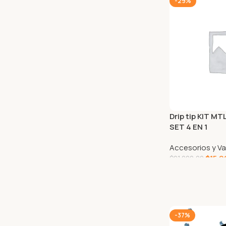
-29%
Drip tip KIT M
SET 4 EN 1
Accesorios y Va
$
15.0
$
21.000,00
SELECCIONAR 
-37%