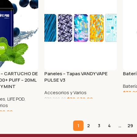
II – CARTUCHO DE
Paneles – Tapas VANDY VAPE
Bater
0+ PUFF – 20ML
PULSE V3
Baterí
Y MINT
Accesorios y Varios
$
33.8
les
,
LIFE POD
,
$
30.630,00
$
38.000,00
AGRE
rios
SELECCIONAR OPCIONES
890,00
RRITO
1
2
3
4
…
29