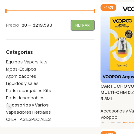
-44%
Precio:
$0
—
$219.590
FILTRAR
Categorías
Equipos-Vapers-kits
Mods-Equipos
Atomizadores
Líquidos y sales
CARTUCHO V
Pods recargables Kits
MULTI-OHM 0.40
Pods desechables
3.5ML
Accesorios y Varios
Accesorios y Va
Vapeadores Herbales
Voopoo
OFERTAS ESPECIALES
$
7.9
$
14.200,00
AGREGAR AL CA