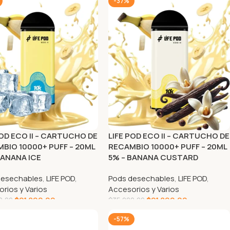
-37%
POD ECO II – CARTUCHO DE
LIFE POD ECO II – CARTUCHO DE
BIO 10000+ PUFF – 20ML
RECAMBIO 10000+ PUFF – 20ML
BANANA ICE
5% – BANANA CUSTARD
desechables
,
LIFE POD
,
Pods desechables
,
LIFE POD
,
rios y Varios
Accesorios y Varios
$
21.890,00
$
21.890,00
0,00
$
35.000,00
GAR AL CARRITO
AGREGAR AL CARRITO
-57%