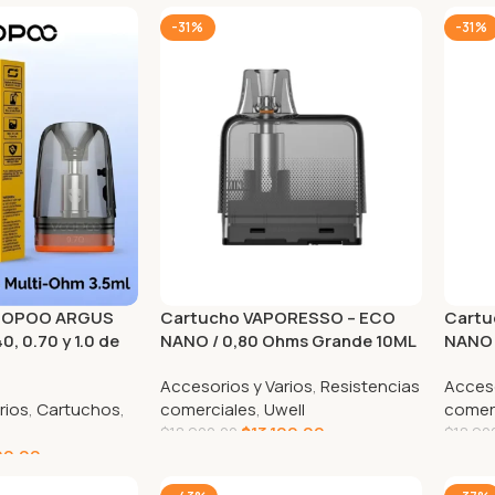
-31%
-31%
OOPOO ARGUS
Cartucho VAPORESSO – ECO
Cartu
, 0.70 y 1.0 de
NANO / 0,80 Ohms Grande 10ML
NANO 
Accesorios y Varios
,
Resistencias
Acceso
rios
,
Cartuchos
,
comerciales
,
Uwell
comer
$
13.100,00
$
18.900,00
$
18.90
00,00
AGREGAR AL CARRITO
AGRE
RRITO