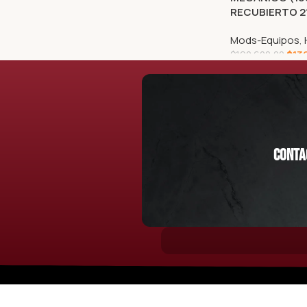
RECUBIERTO 2
Mods-Equipos
,
$
13
$
192.600,00
LEER MÁS
Conta