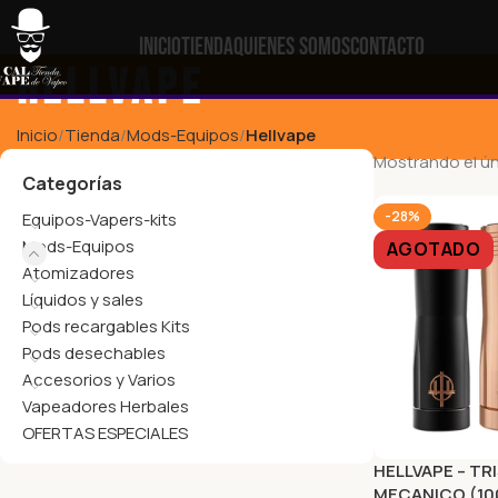
Inicio
Tienda
Quienes Somos
Contacto
Hellvape
Inicio
Tienda
Mods-Equipos
Hellvape
Mostrando el ún
Categorías
-28%
Equipos-Vapers-kits
Mods-Equipos
AGOTADO
Atomizadores
Líquidos y sales
Pods recargables Kits
Pods desechables
Accesorios y Varios
Vapeadores Herbales
OFERTAS ESPECIALES
HELLVAPE – TR
MECANICO (1