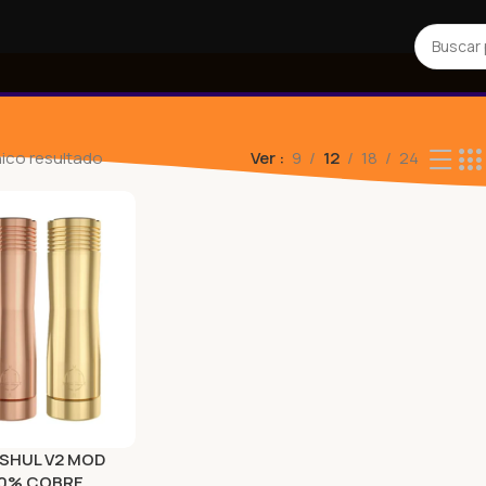
ico resultado
Ver
9
12
18
24
ISHUL V2 MOD
00% COBRE