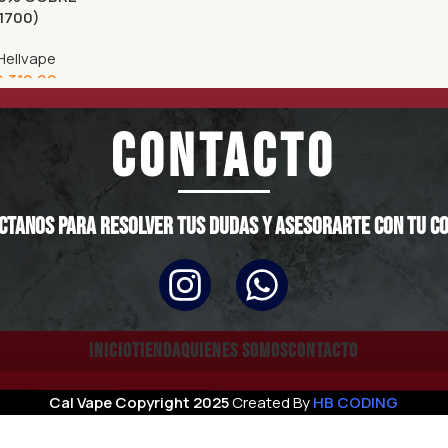
1700)
Hellvape
9.310,00
CONTACTO
ctanos para resolver tus dudas y asesorarte con tu c
INICIO
TIENDA
QUIENES SOMOS
CONTACTO
Cal Vape
Copyright
2025
Created By
HB CODING