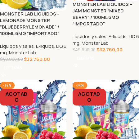
MONSTER LAB LIQUIDOS –
JAM MONSTER “MIXED
MONSTER LAB LIQUIDOS –
BERRY” / 100ML 6MG
LEMONADE MONSTER
“IMPORTADO”
“BLUEBERRY LEMONADE” /
100ML 6MG “IMPORTADO”
Líquidos y sales
,
E-liquids
,
LIQ 6
mg
,
Monster Lab
Líquidos y sales
,
E-liquids
,
LIQ 6
$
32.760,00
$
49.900,00
mg
,
Monster Lab
LEER MÁS
$
32.760,00
$
49.900,00
LEER MÁS
-34%
-34%
AGOTAD
AGOTAD
O
O