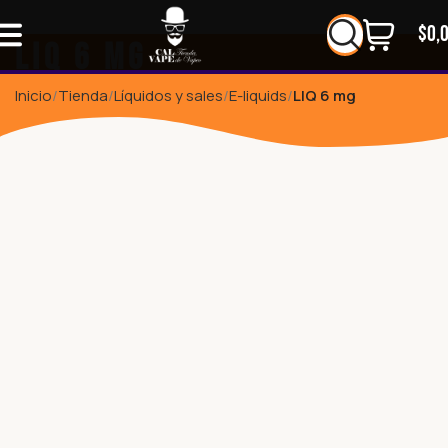
$
0,
LIQ 6 mg
Inicio
Tienda
Líquidos y sales
E-liquids
LIQ 6 mg