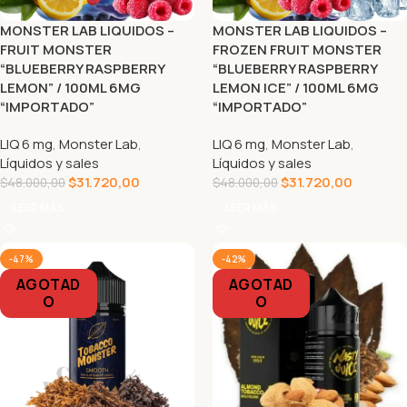
MONSTER LAB LIQUIDOS –
MONSTER LAB LIQUIDOS –
FRUIT MONSTER
FROZEN FRUIT MONSTER
“BLUEBERRY RASPBERRY
“BLUEBERRY RASPBERRY
LEMON” / 100ML 6MG
LEMON ICE” / 100ML 6MG
“IMPORTADO”
“IMPORTADO”
LIQ 6 mg
,
Monster Lab
,
LIQ 6 mg
,
Monster Lab
,
Líquidos y sales
Líquidos y sales
$
31.720,00
$
31.720,00
$
48.000,00
$
48.000,00
LEER MÁS
LEER MÁS
-47%
-42%
AGOTAD
AGOTAD
O
O