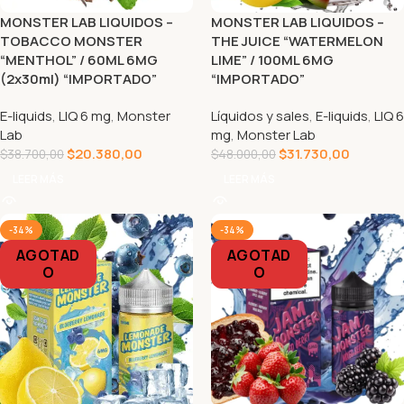
MONSTER LAB LIQUIDOS –
MONSTER LAB LIQUIDOS –
TOBACCO MONSTER
THE JUICE “WATERMELON
“MENTHOL” / 60ML 6MG
LIME” / 100ML 6MG
(2x30ml) “IMPORTADO”
“IMPORTADO”
E-liquids
,
LIQ 6 mg
,
Monster
Líquidos y sales
,
E-liquids
,
LIQ 6
Lab
mg
,
Monster Lab
$
20.380,00
$
31.730,00
$
38.700,00
$
48.000,00
LEER MÁS
LEER MÁS
-34%
-34%
AGOTAD
AGOTAD
O
O