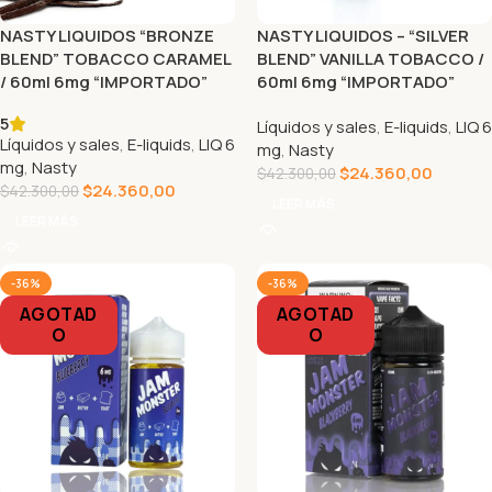
NASTY LIQUIDOS “BRONZE
NASTY LIQUIDOS – “SILVER
BLEND” TOBACCO CARAMEL
BLEND” VANILLA TOBACCO /
/ 60ml 6mg “IMPORTADO”
60ml 6mg “IMPORTADO”
5
Líquidos y sales
,
E-liquids
,
LIQ 6
Líquidos y sales
,
E-liquids
,
LIQ 6
mg
,
Nasty
mg
,
Nasty
$
24.360,00
$
42.300,00
$
24.360,00
$
42.300,00
LEER MÁS
LEER MÁS
-36%
-36%
AGOTAD
AGOTAD
O
O