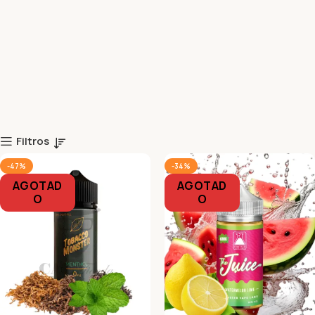
Filtros
-47%
-34%
AGOTAD
AGOTAD
O
O