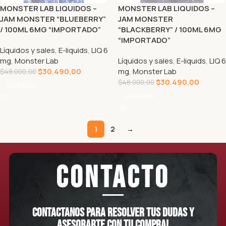
MONSTER LAB LIQUIDOS –
MONSTER LAB LIQUIDOS –
JAM MONSTER “BLUEBERRY”
JAM MONSTER
/ 100ML 6MG “IMPORTADO”
“BLACKBERRY” / 100ML 6MG
“IMPORTADO”
Líquidos y sales
,
E-liquids
,
LIQ 6
mg
,
Monster Lab
Líquidos y sales
,
E-liquids
,
LIQ 6
$
30.490,00
mg
,
Monster Lab
$
48.000,00
$
30.490,00
$
48.000,00
LEER MÁS
LEER MÁS
1
2
→
CONTACTO
Contactanos para resolver tus dudas y
asesorarte con tu compra!