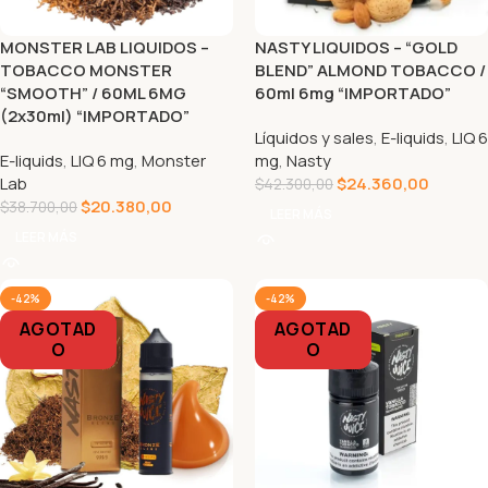
MONSTER LAB LIQUIDOS –
NASTY LIQUIDOS – “GOLD
TOBACCO MONSTER
BLEND” ALMOND TOBACCO /
“SMOOTH” / 60ML 6MG
60ml 6mg “IMPORTADO”
(2x30ml) “IMPORTADO”
Líquidos y sales
,
E-liquids
,
LIQ 6
E-liquids
,
LIQ 6 mg
,
Monster
mg
,
Nasty
Lab
$
24.360,00
$
42.300,00
$
20.380,00
$
38.700,00
LEER MÁS
LEER MÁS
-42%
-42%
AGOTAD
AGOTAD
O
O