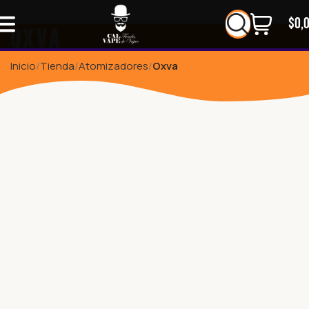
$
0,
Oxva
Inicio
Tienda
Atomizadores
Oxva