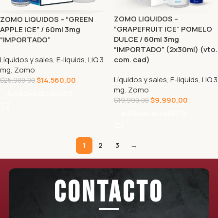
ZOMO LIQUIDOS –
ZOMO LIQUIDOS – “GREEN
“GRAPEFRUIT ICE” POMELO
APPLE ICE” / 60ml 3mg
DULCE / 60ml 3mg
“IMPORTADO”
“IMPORTADO” (2x30ml) (vto.
Líquidos y sales
,
E-liquids
,
LIQ 3
com. cad)
mg
,
Zomo
Líquidos y sales
,
E-liquids
,
LIQ 3
$
14.560,00
$
25.900,00
mg
,
Zomo
AGREGAR AL CARRITO
$
9.990,00
$
19.990,00
AGREGAR AL CARRITO
1
2
3
→
CONTACTO