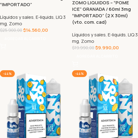
ZOMO LIQUIDOS – “POME
“IMPORTADO”
ICE” GRANADA / 60ml 3mg
“IMPORTADO” (2 X 30ml)
Líquidos y sales
,
E-liquids
,
LIQ 3
(vto. com. cad)
mg
,
Zomo
$
14.560,00
$
25.900,00
Líquidos y sales
,
E-liquids
,
LIQ 3
AGREGAR AL CARRITO
mg
,
Zomo
$
9.990,00
$
19.990,00
AGREGAR AL CARRITO
-44%
-44%