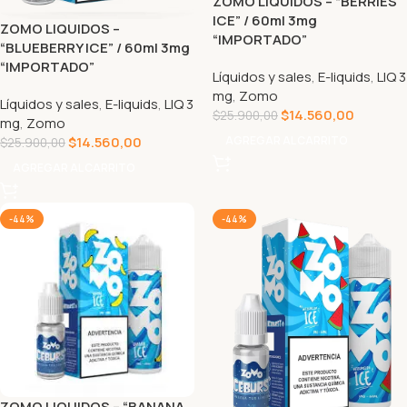
ZOMO LIQUIDOS – “BERRIES
ICE” / 60ml 3mg
ZOMO LIQUIDOS –
“IMPORTADO”
“BLUEBERRY ICE” / 60ml 3mg
“IMPORTADO”
Líquidos y sales
,
E-liquids
,
LIQ 3
mg
,
Zomo
Líquidos y sales
,
E-liquids
,
LIQ 3
$
14.560,00
$
25.900,00
mg
,
Zomo
$
14.560,00
AGREGAR AL CARRITO
$
25.900,00
AGREGAR AL CARRITO
-44%
-44%
ZOMO LIQUIDOS – “BANANA