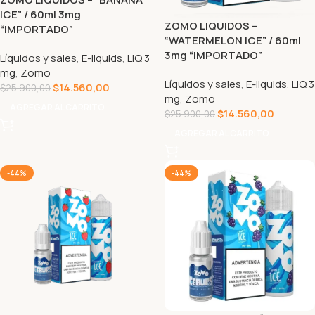
ICE” / 60ml 3mg
ZOMO LIQUIDOS –
“IMPORTADO”
“WATERMELON ICE” / 60ml
3mg “IMPORTADO”
Líquidos y sales
,
E-liquids
,
LIQ 3
mg
,
Zomo
Líquidos y sales
,
E-liquids
,
LIQ 3
$
14.560,00
$
25.900,00
mg
,
Zomo
AGREGAR AL CARRITO
$
14.560,00
$
25.900,00
AGREGAR AL CARRITO
-44%
-44%