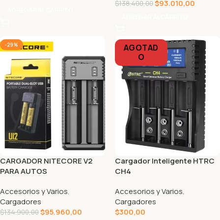
$
93.010,00
$
138.400,00
AGREGAR AL CARRITO
AGREGAR AL CARRITO
-29%
AGOTAD
O
CARGADOR NITECORE V2
Cargador Inteligente HTRC
PARA AUTOS
CH4
Accesorios y Varios
,
Accesorios y Varios
,
Cargadores
Cargadores
$
95.960,00
$
300,00
$
134.900,00