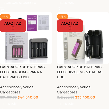
AGREGAR AL CARRITO
LEER MÁS
-51%
-36%
AGOTAD
AGOTAD
O
O
CARGADOR DE BATERIAS –
CARGADOR DE BATERIAS –
EFEST K4 SLIM – PARA 4
EFEST K2 SLIM – 2 BAHIAS
BATERIAS – USB
USB
Accesorios y Varios
,
Accesorios y Varios
,
Cargadores
Cargadores
$
44.540,00
$
33.450,00
$
91.300,00
$
52.200,00
LEER MÁS
LEER MÁS