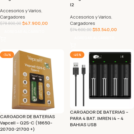
I2
Accesorios y Varios
,
Cargadores
Accesorios y Varios
,
$
47.900,00
Cargadores
$
78.800,00
$
53.540,00
$
74.600,00
AGREGAR AL CARRITO
AGREGAR AL CARRITO
-34%
-46%
CARGADOR DE BATERIAS –
CARGADOR DE BATERIAS
PARA 4 BAT. IMREN i4 – 4
Vapcell – Q2S-C (18650-
BAHIAS USB
20700-21700 +)