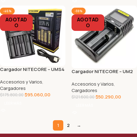
-46%
-59%
AGOTAD
AGOTAD
O
O
Cargador NITECORE – UMS4
Cargador NITECORE – UM2
Accesorios y Varios
,
Accesorios y Varios
,
Cargadores
Cargadores
$
95.060,00
$
175.800,00
$
50.290,00
$
121.600,00
LEER MÁS
LEER MÁS
1
2
→