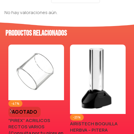
No hay valoraciones aún.
Productos relacionados
-47%
AGOTADO
-23%
“PIREX” ACRILICOS
AIRISTECH BOQUILLA
RECTOS VARIOS
V
HERBVA – PITERA
(Consulta por tu pirex en