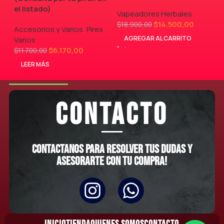
el listado)
Vapeadores Herbales
$
14.500,00
$
18.900,00
Accesorios y Varios
,
Pirex
,
AGREGAR AL CARRITO
Varios
$
6.170,00
$
11.700,00
LEER MÁS
CONTACTO
Contactanos para resolver tus dudas y
asesorarte con tu compra!
INICIO
TIENDA
QUIENES SOMOS
CONTACTO