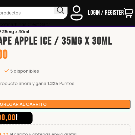
Login / Register
icotina
Kings Crest Salt
/ 35mg x 30ml
APE APPLE ICE / 35mg x 30ml
00
5 disponibles
producto ahora y gana
1.224
Puntos!
GREGAR AL CARRITO
00,00
!
0,00
al carrito y obtenga envío gratis!