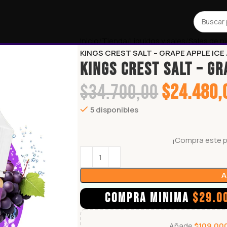
Inicio
Tienda
Líquidos y sales
Sales de n
KINGS CREST SALT – GRAPE APPLE ICE 
KINGS CREST SALT – GR
$
34.700,00
$
24.480,
5 disponibles
¡Compra este 
A
COMPRA MINIMA
$
29.0
Añade
$
109.00