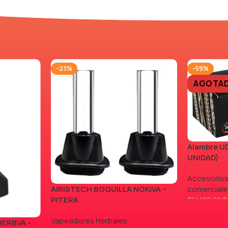
-23%
-59%
AGOTA
Alambre UD
UNIDAD)
Accesorios
AIRISTECH BOQUILLA NOKIVA –
comerciale
PITERA
$
$
14.100,00
LEER MÁS
Vapeadores Herbales
HERBVA –