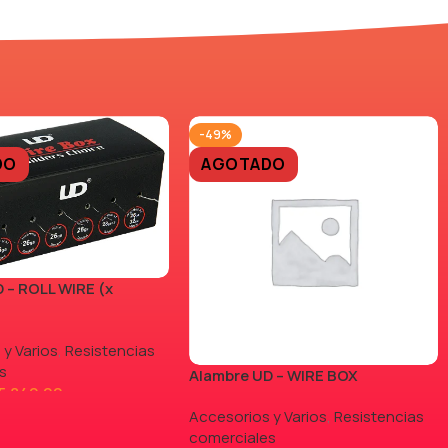
-49%
DO
AGOTADO
 – ROLL WIRE (x
 y Varios
,
Resistencias
s
Alambre UD – WIRE BOX
5.840,00
Accesorios y Varios
,
Resistencias
comerciales