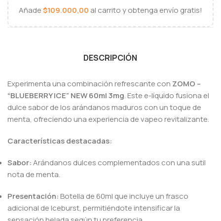
Añade
$
109.000,00
al carrito y obtenga envío gratis!
DESCRIPCIÓN
Experimenta una combinación refrescante con
ZOMO –
“BLUEBERRY ICE” NEW 60ml 3mg
.
Este e-líquido fusiona el
dulce sabor de los arándanos maduros con un toque de
menta, ofreciendo una experiencia de vapeo revitalizante.
Características destacadas:
Sabor:
Arándanos dulces complementados con una sutil
nota de menta.
Presentación:
Botella de 60ml que incluye un frasco
adicional de Iceburst, permitiéndote intensificar la
sensación helada según tu preferencia.
​