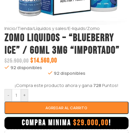
Inicio
/
Tienda
/
Líquidos y sales
/
E-liquids
/
Zomo
ZOMO LIQUIDOS – “BLUEBERRY
ICE” / 60ml 3mg “IMPORTADO”
$
14.560,00
$
25.900,00
92 disponibles
92 disponibles
¡Compra este producto ahora y gana
728
Puntos!
-
+
AGREGAR AL CARRITO
COMPRA MINIMA
$
29.000,00
!