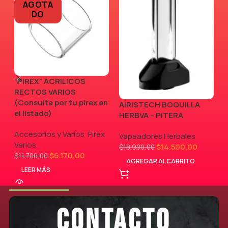
AGOTA
DO
“PIREX” ACRILICOS
RECTOS VARIOS
(Consulta por tu pirex en
AIRISTECH BOQUILLA
V
el listado)
HERBVA – PITERA
Accesorios y Varios
,
Pirex
,
Vapeadores Herbales
Varios
$
14.500,00
$
18.900,00
$
6.170,00
$
11.700,00
AGREGAR AL CARRITO
LEER MÁS
CONTACTO