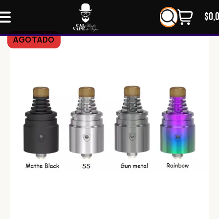
$
0,
AGOTADO