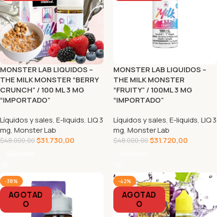
MONSTER LAB LIQUIDOS –
MONSTER LAB LIQUIDOS –
THE MILK MONSTER “BERRY
THE MILK MONSTER
CRUNCH” / 100 ML 3 MG
“FRUITY” / 100ML 3 MG
“IMPORTADO”
“IMPORTADO”
Líquidos y sales
,
E-liquids
,
LIQ 3
Líquidos y sales
,
E-liquids
,
LIQ 3
mg
,
Monster Lab
mg
,
Monster Lab
$
31.730,00
$
31.720,00
$
48.000,00
$
48.000,00
LEER MÁS
LEER MÁS
-38%
-42%
AGOTAD
AGOTAD
O
O