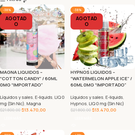
-38%
-38%
AGOTAD
AGOTAD
O
O
MAGNA LIQUIDOS –
HYPNOS LIQUIDOS –
“COTTON CANDY” / 60ML
“WATERMELON APPLE ICE” /
0MG “IMPORTADO”
60ML 0MG “IMPORTADO”
Líquidos y sales
,
E-liquids
,
LIQ 0
Líquidos y sales
,
E-liquids
,
mg (Sin Nic)
,
Magna
Hypnos
,
LIQ 0 mg (Sin Nic)
$
13.470,00
$
13.470,00
$
21.800,00
$
21.800,00
LEER MÁS
LEER MÁS