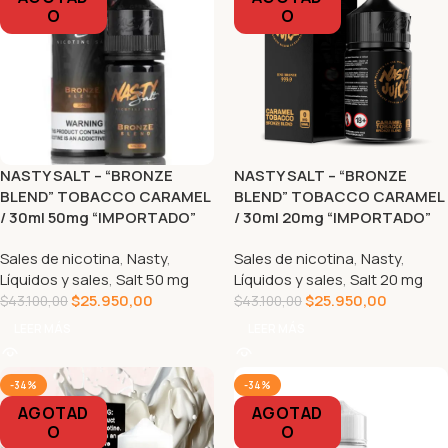
O
O
NASTY SALT – “BRONZE
NASTY SALT – “BRONZE
BLEND” TOBACCO CARAMEL
BLEND” TOBACCO CARAMEL
/ 30ml 50mg “IMPORTADO”
/ 30ml 20mg “IMPORTADO”
Sales de nicotina
,
Nasty
,
Sales de nicotina
,
Nasty
,
Líquidos y sales
,
Salt 50 mg
Líquidos y sales
,
Salt 20 mg
$
25.950,00
$
25.950,00
$
43.100,00
$
43.100,00
LEER MÁS
LEER MÁS
-34%
-34%
AGOTAD
AGOTAD
O
O