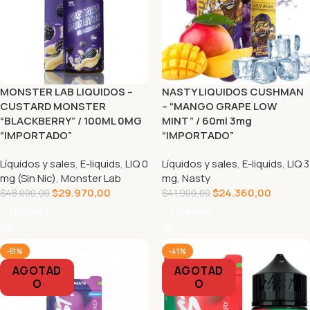
MONSTER LAB LIQUIDOS –
NASTY LIQUIDOS CUSHMAN
CUSTARD MONSTER
– “MANGO GRAPE LOW
“BLACKBERRY” / 100ML 0MG
MINT” / 60ml 3mg
“IMPORTADO”
“IMPORTADO”
Líquidos y sales
,
E-liquids
,
LIQ 0
Líquidos y sales
,
E-liquids
,
LIQ 3
mg (Sin Nic)
,
Monster Lab
mg
,
Nasty
$
29.970,00
$
24.360,00
$
48.000,00
$
41.900,00
LEER MÁS
LEER MÁS
-51%
-41%
AGOTAD
AGOTAD
O
O