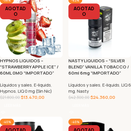
-38%
-42%
AGOTAD
AGOTAD
O
O
HYPNOS LIQUIDOS –
NASTY LIQUIDOS – “SILVER
“STRAWBERRY APPLE ICE” /
BLEND” VANILLA TOBACCO /
60ML 0MG “IMPORTADO”
60ml 6mg “IMPORTADO”
Líquidos y sales
,
E-liquids
,
Líquidos y sales
,
E-liquids
,
LIQ 6
Hypnos
,
LIQ 0 mg (Sin Nic)
mg
,
Nasty
$
13.470,00
$
24.360,00
$
21.800,00
$
42.300,00
LEER MÁS
LEER MÁS
-40%
-40%
AGOTAD
AGOTAD