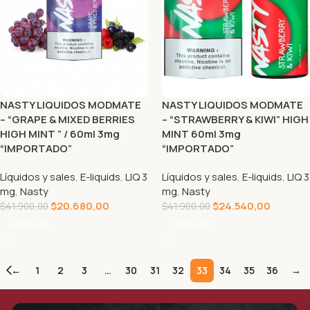
NASTY LIQUIDOS MODMATE
NASTY LIQUIDOS MODMATE
– “GRAPE & MIXED BERRIES
– “STRAWBERRY & KIWI” HIGH
HIGH MINT ” / 60ml 3mg
MINT 60ml 3mg
“IMPORTADO”
“IMPORTADO”
Líquidos y sales
,
E-liquids
,
LIQ 3
Líquidos y sales
,
E-liquids
,
LIQ 3
mg
,
Nasty
mg
,
Nasty
$
20.680,00
$
24.540,00
$
41.900,00
$
41.900,00
LEER MÁS
LEER MÁS
←
1
2
3
…
30
31
32
33
34
35
36
→