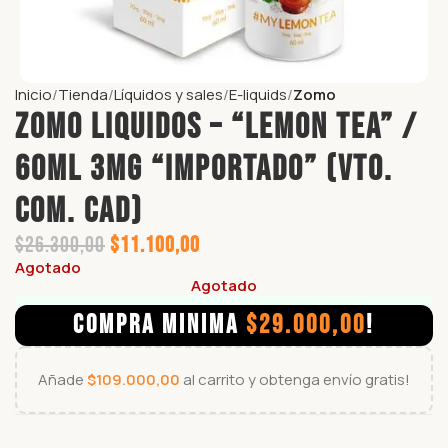
Inicio
Tienda
Líquidos y sales
E-liquids
Zomo
ZOMO LIQUIDOS – “LEMON TEA” /
60ml 3mg “IMPORTADO” (vto.
com. cad)
$
26.300,00
$
11.100,00
Agotado
Agotado
COMPRA MINIMA
$
29.000,00
!
Añade
$
109.000,00
al carrito y obtenga envío gratis!