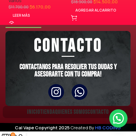
Varios
$
14.500,00
$
18.900,00
$
6.170,00
$
11.700,00
AGREGAR AL CARRITO
LEER MÁS
CONTACTO
Contactanos para resolver tus dudas y
asesorarte con tu compra!
INICIO
TIENDA
QUIENES SOMOS
CONTACTO
CalVito
Cal Vape
Copyright
2025
Created By
HB CODING
0