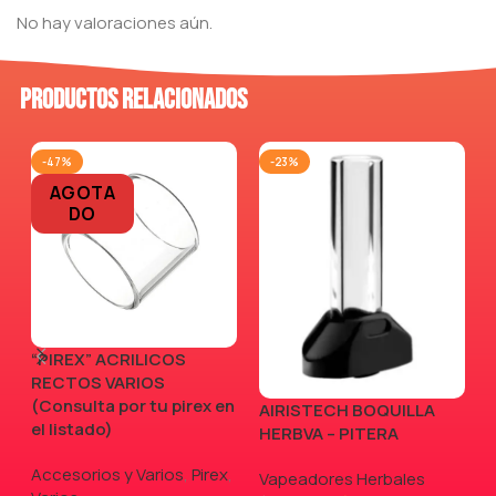
No hay valoraciones aún.
Productos relacionados
-47%
-23%
AGOTA
DO
“PIREX” ACRILICOS
RECTOS VARIOS
(Consulta por tu pirex en
AIRISTECH BOQUILLA
V
el listado)
HERBVA – PITERA
Accesorios y Varios
,
Pirex
,
Vapeadores Herbales