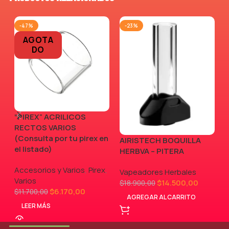
-47%
-23%
AGOTA
DO
“PIREX” ACRILICOS
RECTOS VARIOS
(Consulta por tu pirex en
AIRISTECH BOQUILLA
V
el listado)
HERBVA – PITERA
Accesorios y Varios
,
Pirex
,
Vapeadores Herbales
Varios
$
14.500,00
$
18.900,00
$
6.170,00
$
11.700,00
AGREGAR AL CARRITO
LEER MÁS