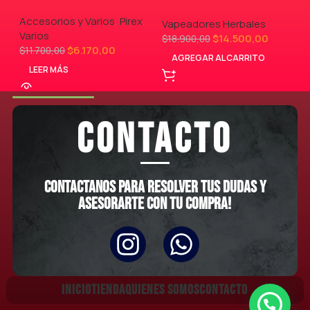
Accesorios y Varios
,
Pirex
,
Vapeadores Herbales
Varios
$
14.500,00
$
18.900,00
$
6.170,00
$
11.700,00
AGREGAR AL CARRITO
LEER MÁS
CONTACTO
Contactanos para resolver tus dudas y
asesorarte con tu compra!
INICIO
TIENDA
QUIENES SOMOS
CONTACTO
CalVito