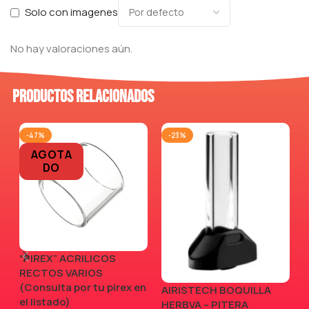
Solo con imagenes
No hay valoraciones aún.
Productos relacionados
-47%
-23%
AGOTA
DO
“PIREX” ACRILICOS
RECTOS VARIOS
(Consulta por tu pirex en
AIRISTECH BOQUILLA
V
el listado)
HERBVA – PITERA