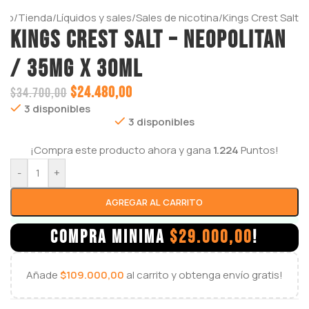
icio
/
Tienda
/
Líquidos y sales
/
Sales de nicotina
/
Kings Crest Salt
KINGS CREST SALT – NEOPOLITAN
/ 35mg x 30ml
$
24.480,00
$
34.700,00
3 disponibles
3 disponibles
¡Compra este producto ahora y gana
1.224
Puntos!
-
+
AGREGAR AL CARRITO
COMPRA MINIMA
$
29.000,00
!
Añade
$
109.000,00
al carrito y obtenga envío gratis!