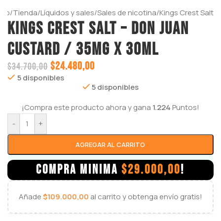
icio
/
Tienda
/
Líquidos y sales
/
Sales de nicotina
/
Kings Crest Salt
KINGS CREST SALT – DON JUAN
CUSTARD / 35mg x 30ml
$
24.480,00
$
34.700,00
5 disponibles
5 disponibles
¡Compra este producto ahora y gana
1.224
Puntos!
-
+
AGREGAR AL CARRITO
COMPRA MINIMA
$
29.000,00
!
Añade
$
109.000,00
al carrito y obtenga envío gratis!