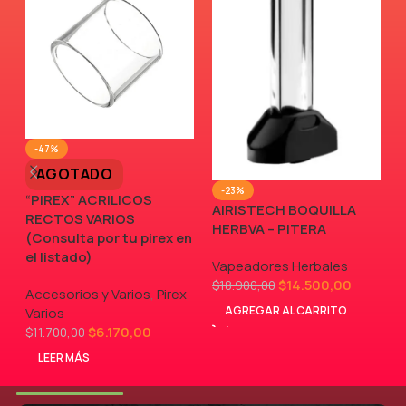
-47%
AGOTADO
-23%
“PIREX” ACRILICOS
AIRISTECH BOQUILLA
RECTOS VARIOS
V
HERBVA – PITERA
(Consulta por tu pirex en
el listado)
Vapeadores Herbales
$
14.500,00
$
18.900,00
Accesorios y Varios
,
Pirex
,
AGREGAR AL CARRITO
Varios
$
6.170,00
$
11.700,00
LEER MÁS