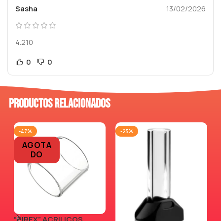
Sasha
13/02/2026
4.210
0
0
Productos relacionados
-47%
-23%
AGOTA
DO
“PIREX” ACRILICOS