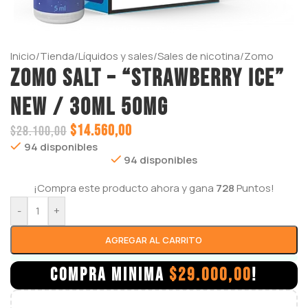
Inicio
/
Tienda
/
Líquidos y sales
/
Sales de nicotina
/
Zomo
ZOMO SALT – “STRAWBERRY ICE”
NEW / 30ml 50mg
$
14.560,00
$
28.100,00
94 disponibles
94 disponibles
¡Compra este producto ahora y gana
728
Puntos!
-
+
AGREGAR AL CARRITO
COMPRA MINIMA
$
29.000,00
!