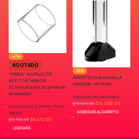
-47%
AGOTADO
-23%
“PIREX” ACRILICOS
AIRISTECH BOQUILLA
RECTOS VARIOS
V
HERBVA – PITERA
(Consulta por tu pirex en
el listado)
Vapeadores Herbales
$
14.500,00
$
18.900,00
Accesorios y Varios
,
Pirex
,
AGREGAR AL CARRITO
Varios
$
6.170,00
$
11.700,00
LEER MÁS