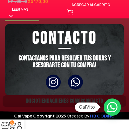
$
6.170,00
$
11.700,00
AGREGAR AL CARRITO
LEER MÁS
CONTACTO
Contactanos para resolver tus dudas y
asesorarte con tu compra!
INICIO
TIENDA
QUIENES SOMOS
CONTACTO
CalVito
Cal Vape
Copyright
2025
Created By
HB CODING
0