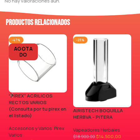
No hay valoraciones aún.
Productos relacionados
-47%
-23%
AGOTA
DO
“PIREX” ACRILICOS
RECTOS VARIOS
(Consulta por tu pirex en
AIRISTECH BOQUILLA
V
el listado)
HERBVA – PITERA
Accesorios y Varios
,
Pirex
,
Vapeadores Herbales
Varios
$
14.500,00
$
18.900,00