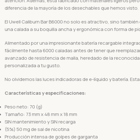
atención. Además, está fabricado con materiales ligeros pero
diferencia de la mayoría de los desechables que hemos visto.
El Uwell Caliburn Bar B6000 no solo es atractivo, sino tamb
una calada a su boquilla ancha y ergonómica con forma de pico
Alimentado por una impresionante batería recargable integrad
fácilmente hasta 6000 caladas antes de tener que reemplazar
avanzado de resistencia de malla, heredado de la reconocida 
personalizada a tu gusto.
No olvidemos las luces indicadoras de e-líquido y batería. Esta
Características y especificaciones:
Peso neto: 70 (g)
Tamaño: 73 mm x 48 mm x 18 mm
SIN mantenimiento y SIN recarga
(5%) 50 mg de sal de nicotina
Producción intensa de golpes de garganta