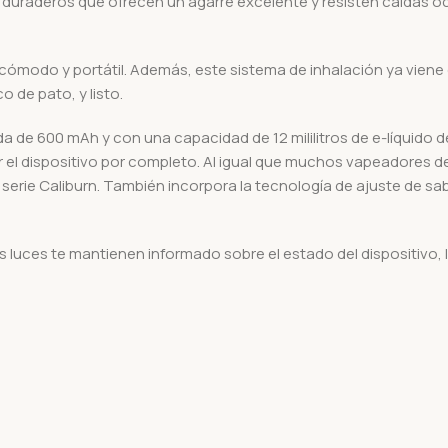
 duraderos que ofrecen un agarre excelente y resisten caídas oc
ién cómodo y portátil. Además, este sistema de inhalación ya vi
 de pato, y listo.
a de 600 mAh y con una capacidad de 12 mililitros de e-líquido 
 el dispositivo por completo. Al igual que muchos vapeadores d
serie Caliburn. También incorpora la tecnología de ajuste de s
s luces te mantienen informado sobre el estado del dispositivo, lo