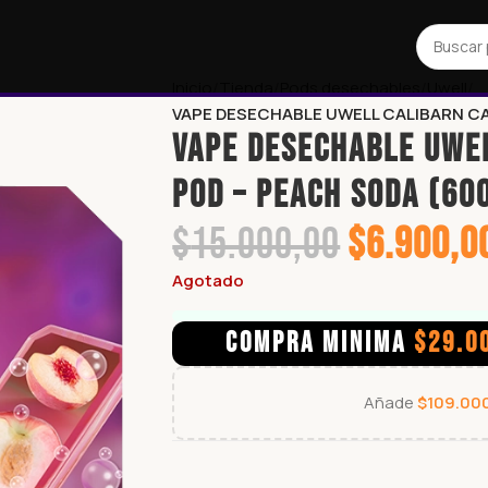
Inicio
Tienda
Pods desechables
Uwell
VAPE DESECHABLE UWELL CALIBARN CA
VAPE DESECHABLE UWE
POD – PEACH SODA (60
$
15.000,00
$
6.900,0
Agotado
COMPRA MINIMA
$
29.0
Añade
$
109.00