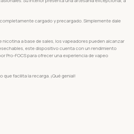
asionales. Su interior presenta una artesanía excepcional, a
ene completamente cargado y precargado. Simplemente dale
de nicotina a base de sales, los vapeadores pueden alcanzar
esechables, este dispositivo cuenta con un rendimiento
abor Pro-FOCS para ofrecer una experiencia de vapeo
 que facilita la recarga. ¡Qué genial!