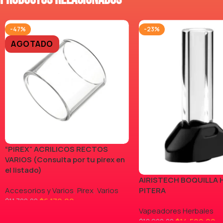
-47%
-23%
AGOTADO
“PIREX” ACRILICOS RECTOS
VARIOS (Consulta por tu pirex en
el listado)
AIRISTECH BOQUILLA 
Accesorios y Varios
,
Pirex
,
Varios
PITERA
$
6.170,00
$
11.700,00
Vapeadores Herbales
LEER MÁS
$
14.500,00
$
18.900,00