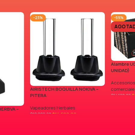
-23%
-59%
AGOTA
Alambre UD
UNIDAD)
Accesorios
AIRISTECH BOQUILLA NOKIVA –
comerciale
PITERA
$
$
14.100,00
LEER MÁS
Vapeadores Herbales
HERBVA –
$
14.500,00
$
18.900,00
AGREGAR AL CARRITO