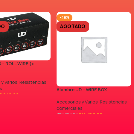
-49%
DO
AGOTADO
 – ROLL WIRE (x
 y Varios
,
Resistencias
s
Alambre UD – WIRE BOX
5.840,00
Accesorios y Varios
,
Resistencias
comerciales
$
14.350,00
$
28.000,00
LEER MÁS