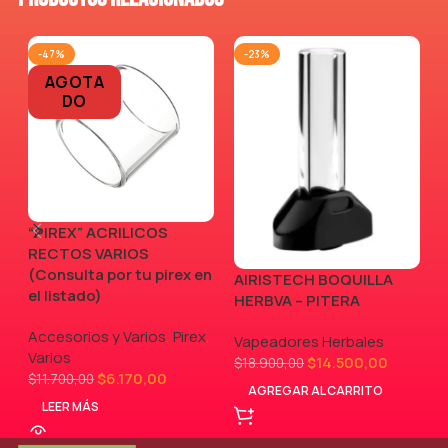
-47%
-23%
AGOTA
DO
“PIREX” ACRILICOS
RECTOS VARIOS
(Consulta por tu pirex en
AIRISTECH BOQUILLA
V
el listado)
HERBVA – PITERA
Accesorios y Varios
,
Pirex
,
Vapeadores Herbales
Varios
$
14.500,00
$
18.900,00
$
6.170,00
$
11.700,00
AGREGAR AL CARRITO
LEER MÁS