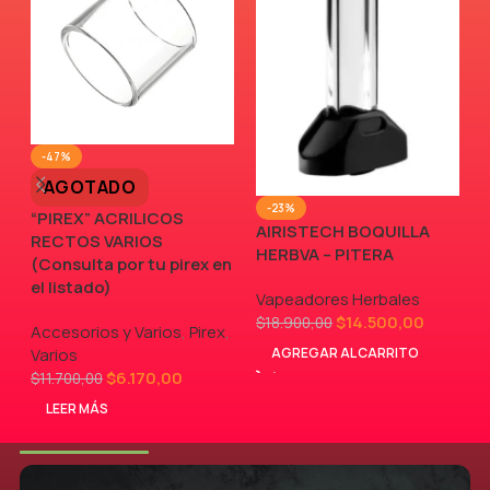
-47%
AGOTADO
-23%
“PIREX” ACRILICOS
AIRISTECH BOQUILLA
RECTOS VARIOS
V
HERBVA – PITERA
(Consulta por tu pirex en
el listado)
Vapeadores Herbales
$
14.500,00
$
18.900,00
Accesorios y Varios
,
Pirex
,
AGREGAR AL CARRITO
Varios
$
6.170,00
$
11.700,00
LEER MÁS