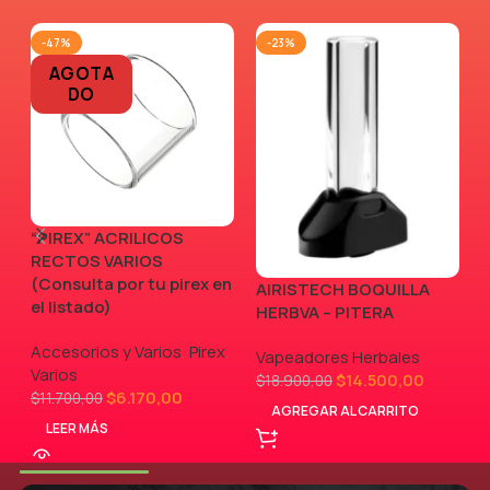
-47%
-23%
AGOTA
DO
“PIREX” ACRILICOS
RECTOS VARIOS
(Consulta por tu pirex en
AIRISTECH BOQUILLA
V
el listado)
HERBVA – PITERA
Accesorios y Varios
,
Pirex
,
Vapeadores Herbales
Varios
$
14.500,00
$
18.900,00
$
6.170,00
$
11.700,00
AGREGAR AL CARRITO
LEER MÁS