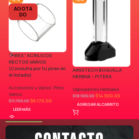
-47%
-23%
AGOTA
DO
“PIREX” ACRILICOS
RECTOS VARIOS
(Consulta por tu pirex en
AIRISTECH BOQUILLA
V
el listado)
HERBVA – PITERA
Accesorios y Varios
,
Pirex
,
Vapeadores Herbales
Varios
$
14.500,00
$
18.900,00
$
6.170,00
$
11.700,00
AGREGAR AL CARRITO
LEER MÁS