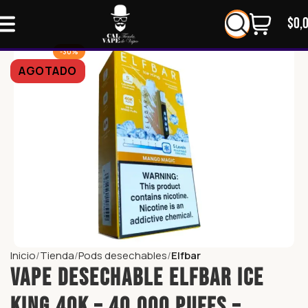
$
0,
-30%
AGOTADO
Inicio
Tienda
Pods desechables
Elfbar
Vape Desechable ELFBAR ICE
KING 40K – 40.000 PUFFS –