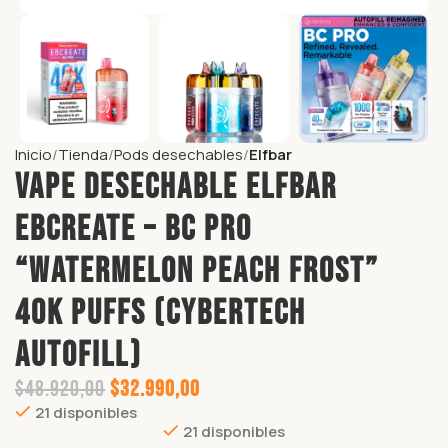
Inicio
Tienda
Pods desechables
Elfbar
Vape Desechable ELFBAR
EBCREATE – BC PRO
“WATERMELON PEACH FROST”
40K puffs (CyberTech
Autofill)
$
48.920,00
$
32.990,00
21 disponibles
21 disponibles