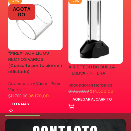
-47%
-23%
AGOTA
DO
“PIREX” ACRILICOS
RECTOS VARIOS
(Consulta por tu pirex en
AIRISTECH BOQUILLA
V
el listado)
HERBVA – PITERA
Accesorios y Varios
,
Pirex
,
Vapeadores Herbales
Varios
$
14.500,00
$
18.900,00
$
6.170,00
$
11.700,00
AGREGAR AL CARRITO
LEER MÁS