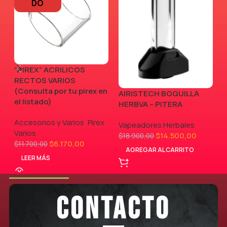
DO
“PIREX” ACRILICOS
RECTOS VARIOS
(Consulta por tu pirex en
AIRISTECH BOQUILLA
V
el listado)
HERBVA – PITERA
Accesorios y Varios
,
Pirex
,
Vapeadores Herbales
Varios
$
14.500,00
$
18.900,00
$
6.170,00
$
11.700,00
AGREGAR AL CARRITO
LEER MÁS
CONTACTO