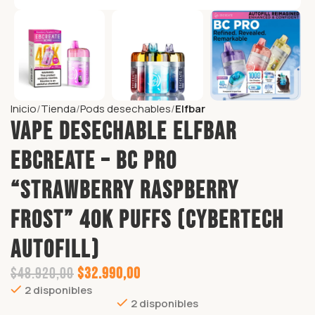
Inicio
Tienda
Pods desechables
Elfbar
Vape Desechable ELFBAR
EBCREATE – BC PRO
“STRAWBERRY RASPBERRY
FROST” 40K puffs (CyberTech
Autofill)
$
48.920,00
$
32.990,00
2 disponibles
2 disponibles