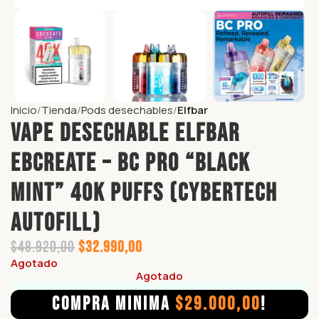
Inicio
Tienda
Pods desechables
Elfbar
Vape Desechable ELFBAR
EBCREATE – BC PRO “BLACK
MINT” 40K puffs (CyberTech
Autofill)
$
48.920,00
$
32.990,00
Agotado
Agotado
COMPRA MINIMA
$
29.000,00
!