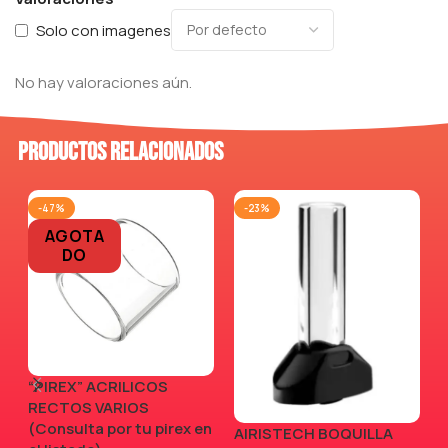
Solo con imagenes
No hay valoraciones aún.
Productos relacionados
-47%
-23%
AGOTA
DO
“PIREX” ACRILICOS
RECTOS VARIOS
(Consulta por tu pirex en
AIRISTECH BOQUILLA
V