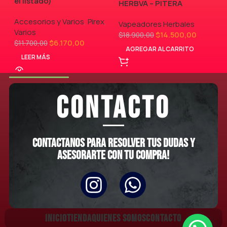
el listado)
HERBVA – PITERA
Accesorios y Varios
,
Pirex
,
Vapeadores Herbales
Varios
$
14.500,00
$
18.900,00
$
6.170,00
$
11.700,00
AGREGAR AL CARRITO
LEER MÁS
CONTACTO
Contactanos para resolver tus dudas y
asesorarte con tu compra!
INICIO
TIENDA
QUIENES SOMOS
CONTACTO