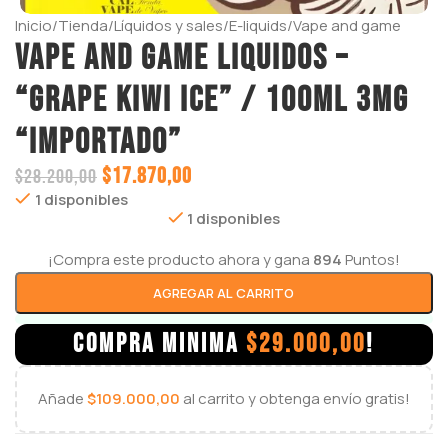
Inicio
/
Tienda
/
Líquidos y sales
/
E-liquids
/
Vape and game
VAPE AND GAME LIQUIDOS –
“GRAPE KIWI ICE” / 100ML 3MG
“IMPORTADO”
$
17.870,00
$
28.200,00
1 disponibles
1 disponibles
¡Compra este producto ahora y gana
894
Puntos!
AGREGAR AL CARRITO
COMPRA MINIMA
$
29.000,00
!
Añade
$
109.000,00
al carrito y obtenga envío gratis!