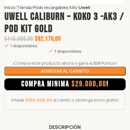
Inicio
Tienda
Pods recargables Kits
Uwell
UWELL CALIBURN – KOKO 3 -AK3 /
POD KIT GOLD
$
115.300,00
$
82.170,00
1 disponibles
1 disponibles
¡Compra este producto ahora y gana
4.109
Puntos!
AGREGAR AL CARRITO
COMPRA MINIMA
$
29.000,00
!
Añade
$
109.000,00
al carrito y obtenga envío gratis!
DESCRIPCIÓN