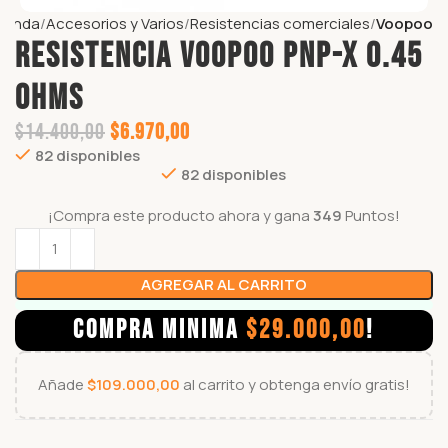
ienda
Accesorios y Varios
Resistencias comerciales
Voopoo
RESISTENCIA VOOPOO PnP-X 0.45
OHMS
$
14.400,00
$
6.970,00
82 disponibles
82 disponibles
¡Compra este producto ahora y gana
349
Puntos!
AGREGAR AL CARRITO
COMPRA MINIMA
$
29.000,00
!
Añade
$
109.000,00
al carrito y obtenga envío gratis!