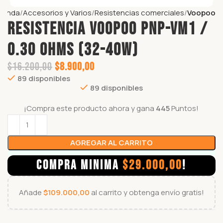
ienda
Accesorios y Varios
Resistencias comerciales
Voopoo
Resistencia VOOPOO PnP-VM1 /
0.30 Ohms (32-40W)
$
16.200,00
$
8.900,00
89 disponibles
89 disponibles
¡Compra este producto ahora y gana
445
Puntos!
AGREGAR AL CARRITO
COMPRA MINIMA
$
29.000,00
!
Añade
$
109.000,00
al carrito y obtenga envío gratis!