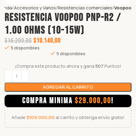
ienda
Accesorios y Varios
Resistencias comerciales
Voopoo
Resistencia VOOPOO PnP-R2 /
1.00 Ohms (10-15W)
$
16.200,00
$
10.140,00
5 disponibles
5 disponibles
¡Compra este producto ahora y gana
507
Puntos!
AGREGAR AL CARRITO
COMPRA MINIMA
$
29.000,00
!
Añade
$
109.000,00
al carrito y obtenga envío gratis!