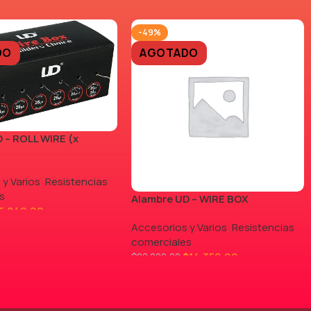
-49%
DO
AGOTADO
 – ROLL WIRE (x
 y Varios
,
Resistencias
s
Alambre UD – WIRE BOX
5.840,00
Accesorios y Varios
,
Resistencias
comerciales
$
14.350,00
$
28.000,00
LEER MÁS