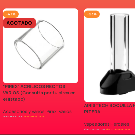
-47%
-23%
AGOTADO
“PIREX” ACRILICOS RECTOS
VARIOS (Consulta por tu pirex en
el listado)
AIRISTECH BOQUILLA 
Accesorios y Varios
,
Pirex
,
Varios
PITERA
$
6.170,00
$
11.700,00
Vapeadores Herbales
LEER MÁS
$
14.500,00
$
18.900,00