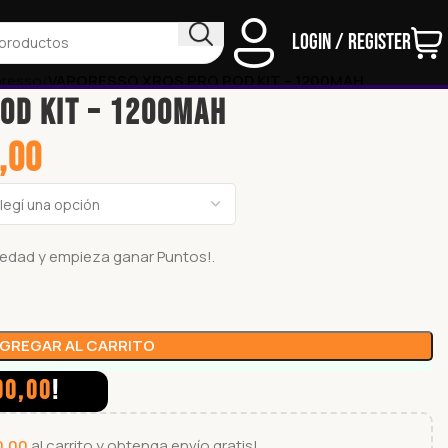
Login / Register
oresso
VAPORESSO XROS PRO POD KIT – 1200MAH
OD KIT – 1200MAH
,00
ariedad y empieza ganar
Puntos!.
GREGAR AL CARRITO
00,00
!
0,00
al carrito y obtenga envío gratis!