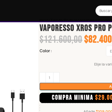
Inicio
Tienda
Pods recargables Kits
Vap
VAPORESSO XROS PRO P
$
121.600,00
$
82.400
Color
Elije la v
A
COMPRA MINIMA
$
29.0
Añade
$
109.00