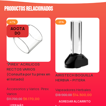
Productos relacionados
-47%
-23%
AGOTA
DO
“PIREX” ACRILICOS
RECTOS VARIOS
(Consulta por tu pirex en
AIRISTECH BOQUILLA
V
el listado)
HERBVA – PITERA
Accesorios y Varios
,
Pirex
,
Vapeadores Herbales
Varios
$
14.500,00
$
18.900,00
$
6.170,00
$
11.700,00
AGREGAR AL CARRITO
LEER MÁS