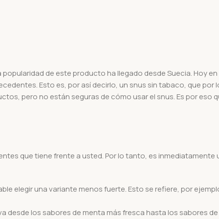
 popularidad de este producto ha llegado desde Suecia. Hoy en 
recedentes. Esto es, por así decirlo, un snus sin tabaco, que p
tos, pero no están seguras de cómo usar el snus. Es por eso qu
es que tiene frente a usted. Por lo tanto, es inmediatamente 
e elegir una variante menos fuerte. Esto se refiere, por ejempl
va desde los sabores de menta más fresca hasta los sabores de b