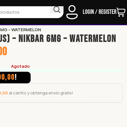
Login / Register
HES
 6MG – WATERMELON
US) – NIKBAR 6MG – WATERMELON
00
Agotado
00,00
!
0,00
al carrito y obtenga envío gratis!