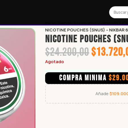
Inicio
Tienda
Accesorios y Varios
POUC
NICOTINE POUCHES (SNUS) – NIKBAR
NICOTINE POUCHES (SN
$
24.200,00
$
13.720,
Agotado
COMPRA MINIMA
$
29.0
Añade
$
109.00