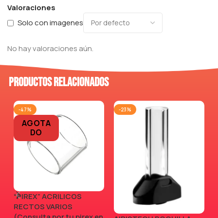
Valoraciones
Solo con imagenes
No hay valoraciones aún.
Productos relacionados
-47%
-23%
AGOTA
DO
“PIREX” ACRILICOS
RECTOS VARIOS
(Consulta por tu pirex en