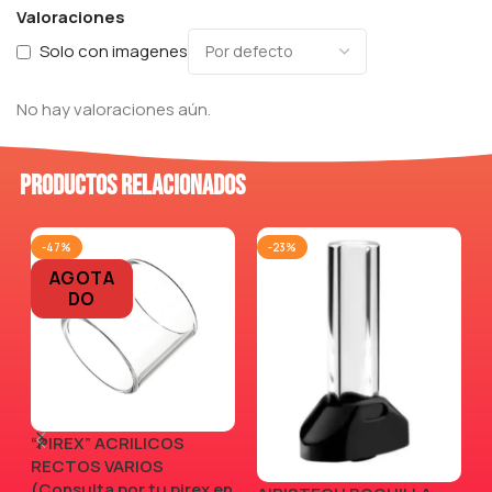
Valoraciones
Solo con imagenes
No hay valoraciones aún.
Productos relacionados
-47%
-23%
AGOTA
DO
“PIREX” ACRILICOS
RECTOS VARIOS
(Consulta por tu pirex en