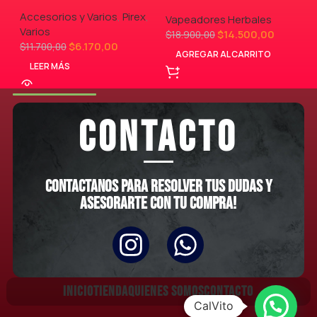
Accesorios y Varios
,
Pirex
,
Vapeadores Herbales
Varios
$
14.500,00
$
18.900,00
$
6.170,00
$
11.700,00
AGREGAR AL CARRITO
LEER MÁS
CONTACTO
Contactanos para resolver tus dudas y
asesorarte con tu compra!
INICIO
TIENDA
QUIENES SOMOS
CONTACTO
CalVito