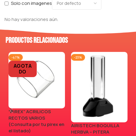
Solo con imagenes
No hay valoraciones aún.
Productos relacionados
-47%
-23%
AGOTA
DO
“PIREX” ACRILICOS
RECTOS VARIOS
(Consulta por tu pirex en
AIRISTECH BOQUILLA
V
el listado)
HERBVA – PITERA