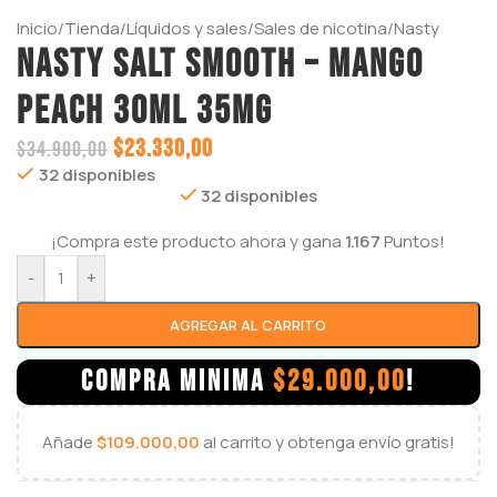
Inicio
/
Tienda
/
Líquidos y sales
/
Sales de nicotina
/
Nasty
NASTY SALT SMOOTH – MANGO
PEACH 30ml 35mg
$
23.330,00
$
34.900,00
32 disponibles
32 disponibles
¡Compra este producto ahora y gana
1.167
Puntos!
-
+
AGREGAR AL CARRITO
COMPRA MINIMA
$
29.000,00
!
Añade
$
109.000,00
al carrito y obtenga envío gratis!