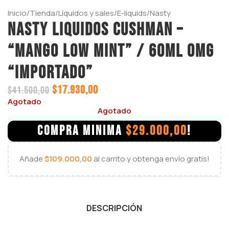
Inicio
/
Tienda
/
Líquidos y sales
/
E-liquids
/
Nasty
NASTY LIQUIDOS CUSHMAN –
“MANGO LOW MINT” / 60ml 0mg
“IMPORTADO”
$
17.930,00
$
41.500,00
Agotado
Agotado
COMPRA MINIMA
$
29.000,00
!
Añade
$
109.000,00
al carrito y obtenga envío gratis!
DESCRIPCIÓN