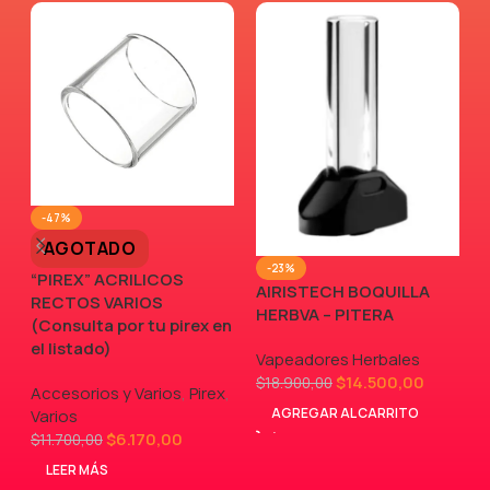
-47%
AGOTADO
-23%
“PIREX” ACRILICOS
AIRISTECH BOQUILLA
RECTOS VARIOS
V
HERBVA – PITERA
(Consulta por tu pirex en
el listado)
Vapeadores Herbales
$
14.500,00
$
18.900,00
Accesorios y Varios
,
Pirex
,
AGREGAR AL CARRITO
Varios
$
6.170,00
$
11.700,00
LEER MÁS